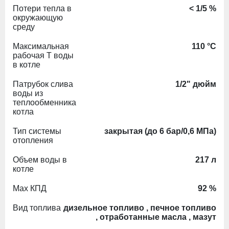
Потери тепла в
< 1/5 %
окружающую
среду
Максимальная
110 °C
рабочая Т воды
в котле
Патрубок слива
1/2" дюйм
воды из
теплообменника
котла
Тип системы
закрытая (до 6 бар/0,6 МПа)
отопления
Объем воды в
217 л
котле
Max КПД
92 %
Вид топлива
дизельное топливо , печное топливо
, отработанные масла , мазут