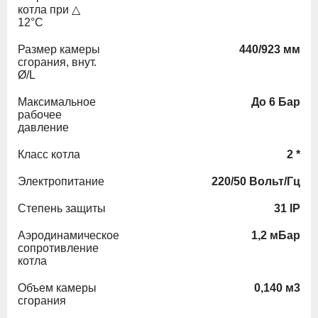
котла при △
12°С
Размер камеры
440/923 мм
сгорания, внут.
Ø/L
Максимальное
До 6 Бар
рабочее
давление
Класс котла
2 *
Электропитание
220/50 Вольт/Гц
Степень защиты
31 IP
Аэродинамическое
1,2 мБар
сопротивление
котла
Объем камеры
0,140 м3
сгорания