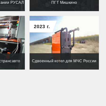
пании РУСАЛ
ПГТ Мишкино
2023 г.
странсавто
Cдвоенный котел для МЧС России