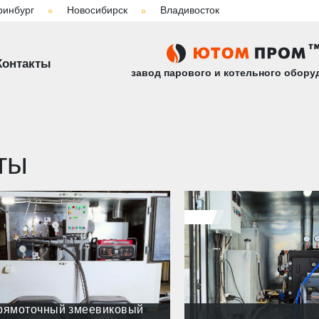
ринбург
Новосибирск
Владивосток
Контакты
завод парового и котельного обору
ты
рямоточный змеевиковый