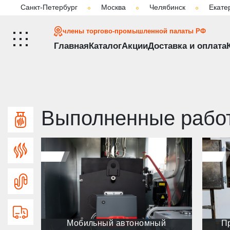
Санкт-Петербург
Москва
Челябинск
Екате
Главная
Выполненные работы
члены торгово-промышленной палаты РФ
Главная
Каталог
Акции
Доставка и оплата
Выполненные рабо
Газ. парогенераторы
Диз. парогенераторы
Пром. парогенератор
Моб. парогенераторы
Мобильный автономный
П