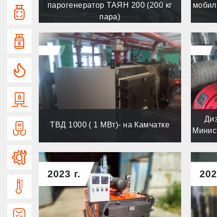
парогенератор ТАЯН 200 (200 кг
мобил
Котел на раме
пара)
Газовые котлы
Дизельные котлы
Водотрубные котлы
Ди
ТВД 1000 ( 1 МВт)- на Камчатке
Котельные установки
Минис
Услуги
2023 г.
202
Тепловые пункты
Опросные листы