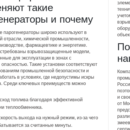
элеме
няют такие
техни
учето
енераторы и почему
взрыв
обору
 парогенераторы широко используют в
объек
й отрасли, химической промышленности,
По
изводстве, фармацевтике и энергетике.
остребованы взрывозащищенные модели,
на
нные для эксплуатации в зонах с
опасностью. Такие установки соответствуют
бованиям промышленной безопасности и
Компа
аботать в условиях, где недопустимы искры
промы
в. Среди ключевых преимуществ можно
Росси
поэто
и сво
сход топлива благодаря эффективной
от Мо
ии теплообменника.
предс
разли
корость выхода на нужный режим, из-за чего
змеев
атывается за считанные минуты.
серти