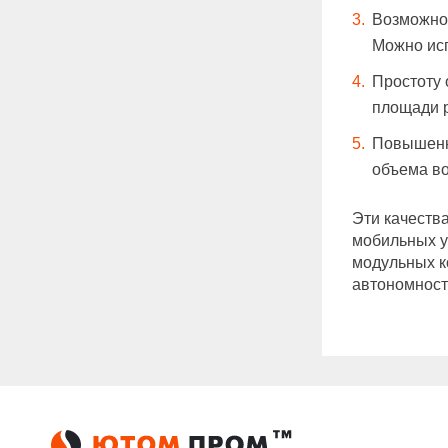
Возможнос
Можно исп
Простоту
площади 
Повышенну
объема в
Эти качеств
мобильных у
модульных к
автономност