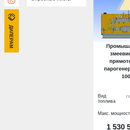
ДИЛЕРАМ
Промыш
змееви
прямот
парогене
10
Вид
г
топлива
Макс. мощност
1 530 