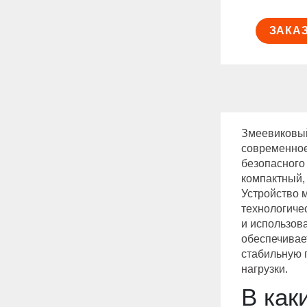
ЗАКА
Змеевиковый
современное
безопасного
компактный,
Устройство 
технологиче
и использов
обеспечивае
стабильную 
нагрузки.
В как