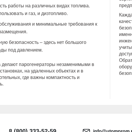
предп
ть работы на различных видах топлива.
ользовать и газ, и дизтопливо.
Кажда
качес
 обслуживания и минимальные требования к
безоп
размещения.
именн
инжен
ю безопасность – здесь нет большого
учиты
оды под давлением.
досту
Обрат
а делают парогенераторы незаменимыми в
обору
становках, на удаленных объектах и в
безоп
отельных, где важны компактность и
ь.
8 (800) 333-52-59
info@utomprom.