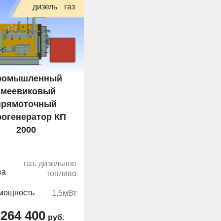
дизель
газ
ромышленный
змеевиковый
прямоточный
рогенератор КП
2000
газ, дизельное
ва
топливо
 мощность
1,5мВт
 264 400
руб.