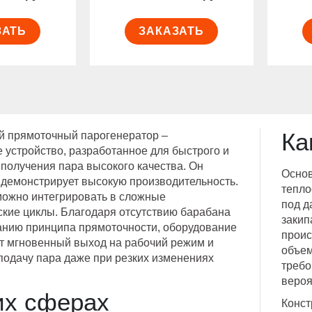
ЗАТЬ
ЗАКАЗАТЬ
Ка
 прямоточный парогенератор –
 устройство, разработанное для быстрого и
 получения пара высокого качества. Он
Основ
 демонстрирует высокую производительность.
тепло
можно интегрировать в сложные
под д
ские циклы. Благодаря отсутствию барабана
закип
анию принципа прямоточности, оборудование
проис
т мгновенный выход на рабочий режим и
объем
подачу пара даже при резких изменениях
требо
вероя
их сферах
Конст