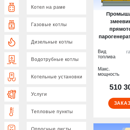
Котел на раме
Промыш
змееви
Газовые котлы
прямот
парогенера
Дизельные котлы
Вид
г
топлива
Водотрубные котлы
Макс.
мощность
Котельные установки
510 3
Услуги
ЗАКА
Тепловые пункты
Опросные листы