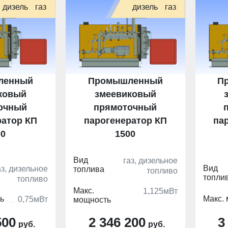
дизель
газ
дизель
газ
ленный
Промышленный
П
ковый
змеевиковый
очный
прямоточный
ратор КП
парогенератор КП
па
00
1500
Вид
газ, дизельное
Вид
аз, дизельное
топлива
топливо
топли
топливо
Макс.
1,125мВт
ь
Макс.
0,75мВт
мощность
500
2 346 200
3
руб.
руб.