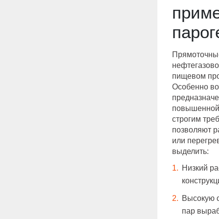
приме
парог
Прямоточные
нефтегазово
пищевом про
Особенно в
предназначе
повышенной 
строгим тре
позволяют р
или перегре
выделить:
Низкий ра
конструкц
Высокую с
пар выраб