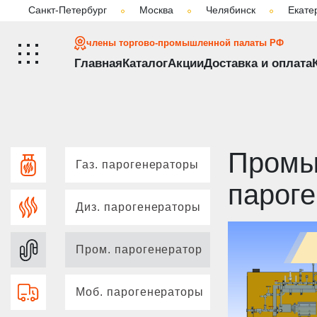
Санкт-Петербург
Москва
Челябинск
Екате
Главная
Каталог
Промышленный змеевико
члены торгово-промышленной палаты РФ
Главная
Каталог
Акции
Доставка и оплата
Промы
Газ. парогенераторы
пароге
Диз. парогенераторы
Пром. парогенератор
Моб. парогенераторы