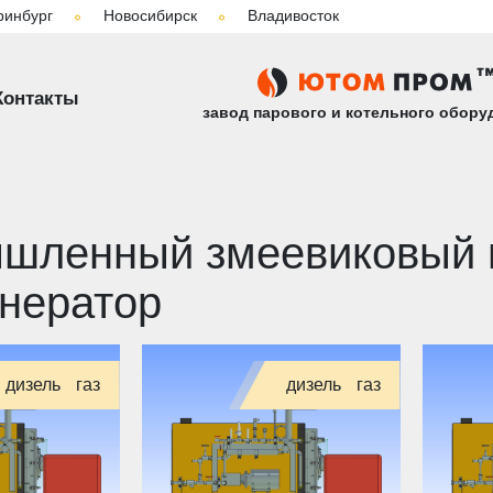
ринбург
Новосибирск
Владивосток
вый прямоточный парогенератор
Контакты
завод парового и котельного обору
шленный змеевиковый 
нератор
дизель
газ
дизель
газ