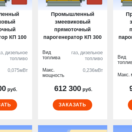
ленный
Промышленный
П
ковый
змеевиковый
очный
прямоточный
тор КП 100
парогенератор КП 300
паро
Вид
аз, дизельное
газ, дизельное
Вид
топлива
топливо
топливо
топли
Макс.
0,075мВт
0,236мВт
Макс.
мощность
00
612 300
руб.
руб.
ЗАТЬ
ЗАКАЗАТЬ