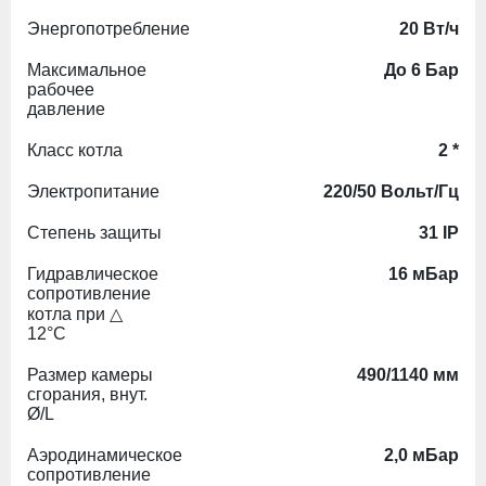
Энергопотребление
20 Вт/ч
Максимальное
До 6 Бар
рабочее
давление
Класс котла
2 *
Электропитание
220/50 Вольт/Гц
Степень защиты
31 IP
Гидравлическое
16 мБар
сопротивление
котла при △
12°С
Размер камеры
490/1140 мм
сгорания, внут.
Ø/L
Аэродинамическое
2,0 мБар
сопротивление