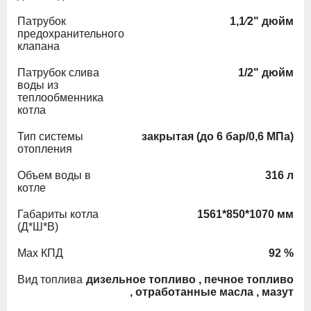
Патрубок
1,1⁄2" дюйм
предохранительного
клапана
Патрубок слива
1/2" дюйм
воды из
теплообменника
котла
Тип системы
закрытая (до 6 бар/0,6 МПа)
отопления
Объем воды в
316 л
котле
Габариты котла
1561*850*1070 мм
(Д*Ш*В)
Max КПД
92 %
Вид топлива
дизельное топливо , печное топливо
, отработанные масла , мазут