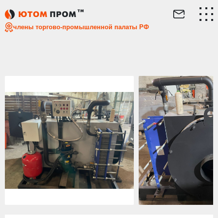
Главная
Каталог
Котел на раме
Котлоагрегат для Г
члены торгово-промышленной палаты РФ