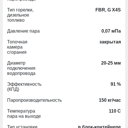
Тип горелки,
FBR, G X4S
дизельное
топливо
Давление пара
0,07 мПа
Топочная
закрытая
камера
сгорания
Диаметр
20-25 мм
подключения
водопровода
Эффективность
91 %
(КПД)
Паропроизводительность
150 кг/час
Температура
110 С
пара на выходе
Тип установки
в блок-контейнере