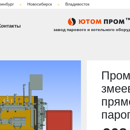
ринбург
Новосибирск
Владивосток
вый прямоточный парогенератор
Промышленный змеевиковый
Контакты
завод парового и котельного обору
Про
змее
прям
паро