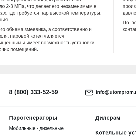
до 2-3 МПа, что делает его незаменимым в
произ
сах, где требуется пар высокой температуры,
давле
ния.
По во
го объема змеевика, а соответственно и
конта
еля, паровой котел является
ищенным и имеет возможность установки
очих помещений.
8 (800) 333-52-59
info@utomprom.
Парогенераторы
Дилерам
Мобильные - дизельные
Котельные ус