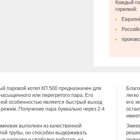
Каждый па
горелкой:
Европей
Российс
произво
й паровой котел КП 500 предназначен для
Благо
насыщенного или перегретого пара. Его
легко
ной особенностью является быстрый выход
его э
 режим. Получение пара буквально через 2-4
остан
имеет
змеевик выполнен из качественной
Змеев
той трубы, он способен выдерживать
решен
ые нагрузки и свободно работать на
получ