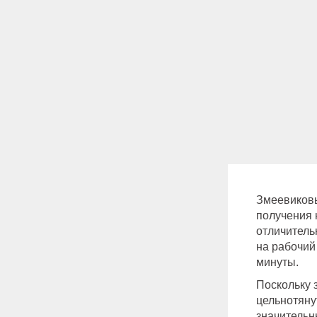
Змеевиковы
получения 
отличитель
на рабочий
минуты.
Поскольку 
цельнотяну
значительн