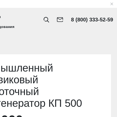
 прямоточный парогенератор КП 500
8 (800) 333-52-59
дования
мышленный
виковый
оточный
генератор КП 500