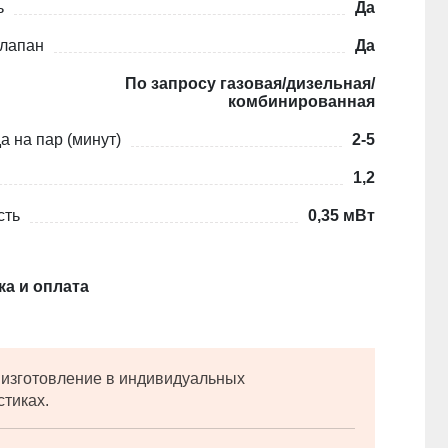
ь
Да
лапан
Да
По запросу газовая/дизельная/
комбинированная
 на пар (минут)
2-5
1,2
сть
0,35 мВт
ка и оплата
изготовление в индивидуальных
стиках.