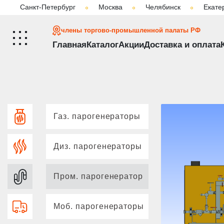
Санкт-Петербург
Москва
Челябинск
Екате
Главная
Каталог
Промышленный змеевико
члены торгово-промышленной палаты РФ
Главная
Каталог
Акции
Доставка и оплата
Газ. парогенераторы
Диз. парогенераторы
Пром. парогенератор
Моб. парогенераторы