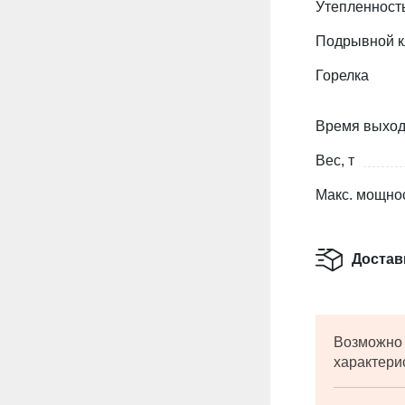
Утепленност
Подрывной к
Горелка
Время выхода
Вес, т
Макс. мощно
Достав
Возможно 
характери