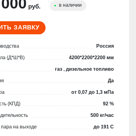
 000
в наличии
руб.
ИТЬ ЗАЯВКУ
зводства
Россия
ла (Д*Ш*В)
4200*2200*2200 мм
газ , дизельное топливо
ия
Да
ра
от 0,07 до 1,3 мПа
ть (КПД)
92 %
дительность
500 кг/час
 пара на выходе
до 191 С