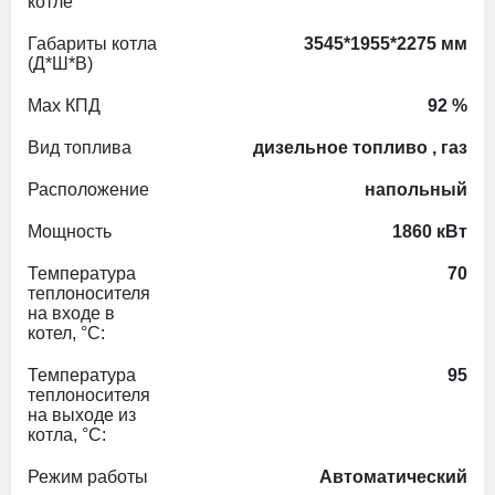
котле
Габариты котла
3545*1955*2275 мм
(Д*Ш*В)
Max КПД
92 %
Вид топлива
дизельное топливо , газ
Расположение
напольный
Мощность
1860 кВт
Температура
70
теплоносителя
на входе в
котел, °С:
Температура
95
теплоносителя
на выходе из
котла, °С:
Режим работы
Автоматический