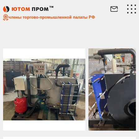
Главная
Каталог
Котел на раме
Котлоагрегат для Г
члены торгово-промышленной палаты РФ